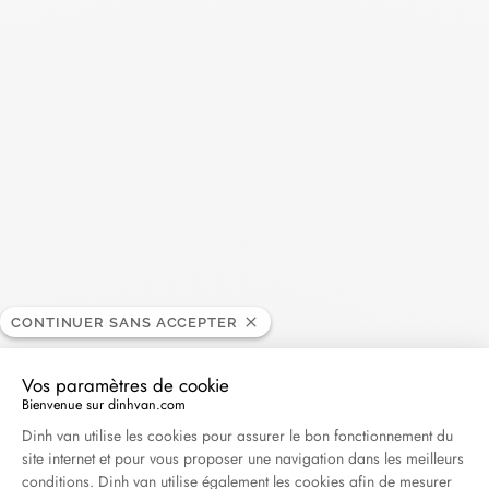
M Le Monde - 14 mai 2021
Lire la suite
Gala - 07 mai 2021
CONTINUER SANS ACCEPTER
Mai 2021
Vos paramètres de cookie
Bienvenue sur dinhvan.com
Plateforme de Gestion du Consentement : Personna
Dinh van utilise les cookies pour assurer le bon fonctionnement du
site internet et pour vous proposer une navigation dans les meilleurs
conditions. Dinh van utilise également les cookies afin de mesurer