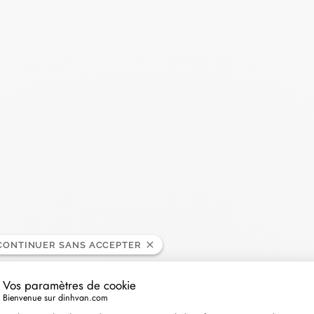
CONTINUER SANS ACCEPTER
Vos paramètres de cookie
Bienvenue sur dinhvan.com
Plateforme de Gestion du Consentement : Personnali