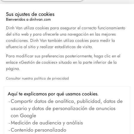
Sus ajustes de cookies
Bienvenidos a dinhvan.com
Plataforma de Gestión de Consentimiento: Persona
Dinh Van utiliza cookies para asegurar el correcto funcionamiento
Colgante Seventies 19 mm
del sitio web y para ofrecerle una navegación en las mejores
oro amarillo
condiciones. Dinh Van también utiliza cookies para medir la
afluencia al sitio y realizar estadísticas de visita.
1 920 €
Para modificar sus preferencias posteriormente, haga clic en el
enlace «Gestión de cookies» situado en la parte inferior de la
página.
Consultar nuestra política de privacidad
Axeptio consent
Aquí te explicamos por qué usamos cookies.
Compartir datos de analítica, publicidad, datos de
usuario y datos de personalización de anuncios
con Google
Medición de audiencia y análisis
Contenido personalizado