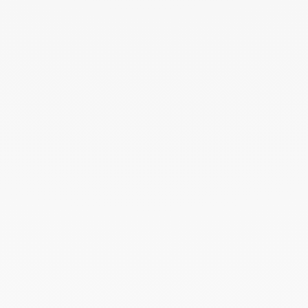
Pulsera Seventies modelo pequeño
oro amarillo y diamantes
0 €