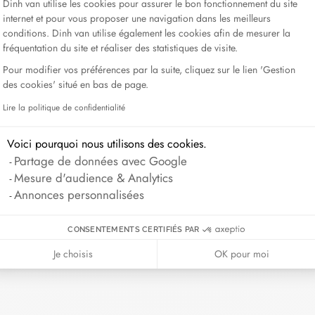
Dinh van utilise les cookies pour assurer le bon fonctionnement du site
internet et pour vous proposer une navigation dans les meilleurs
conditions. Dinh van utilise également les cookies afin de mesurer la
fréquentation du site et réaliser des statistiques de visite.
Pour modifier vos préférences par la suite, cliquez sur le lien 'Gestion
des cookies' situé en bas de page.
Lire la politique de confidentialité
Axeptio consent
Voici pourquoi nous utilisons des cookies.
Partage de données avec Google
Mesure d'audience & Analytics
Annonces personnalisées
CONSENTEMENTS CERTIFIÉS PAR
Je choisis
OK pour moi