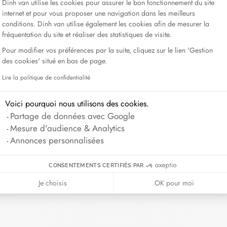
Dinh van utilise les cookies pour assurer le bon fonctionnement du site
internet et pour vous proposer une navigation dans les meilleurs
conditions. Dinh van utilise également les cookies afin de mesurer la
fréquentation du site et réaliser des statistiques de visite.
Pour modifier vos préférences par la suite, cliquez sur le lien 'Gestion
des cookies' situé en bas de page.
Lire la politique de confidentialité
Axeptio consent
Voici pourquoi nous utilisons des cookies.
Partage de données avec Google
Mesure d'audience & Analytics
Annonces personnalisées
CONSENTEMENTS CERTIFIÉS PAR
Je choisis
OK pour moi