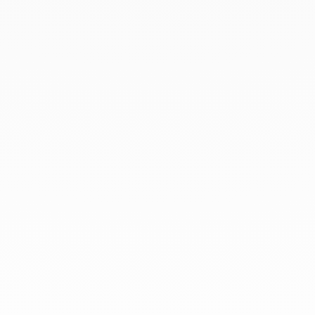
Avril 2019
Mars 2019
Février 2019
Janvier 2019
Décembre 2018
Chez dinh van, nous sculptons des
bijoux iconoclastes pour être portés
tous les jours, par tout le monde,
depuis 1965.
info@dinhvan.fr
+33 (0)1 42 86 02 66