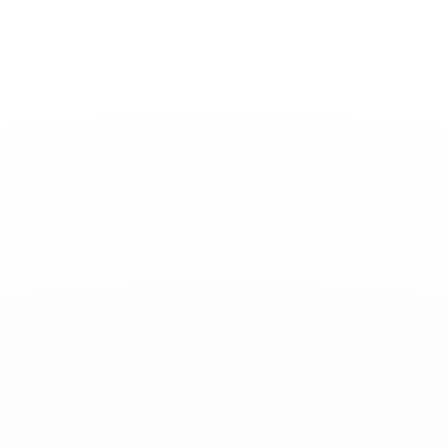
Basculer
la
navigation
ACTUALITÉS
-
Avril 03, 2019