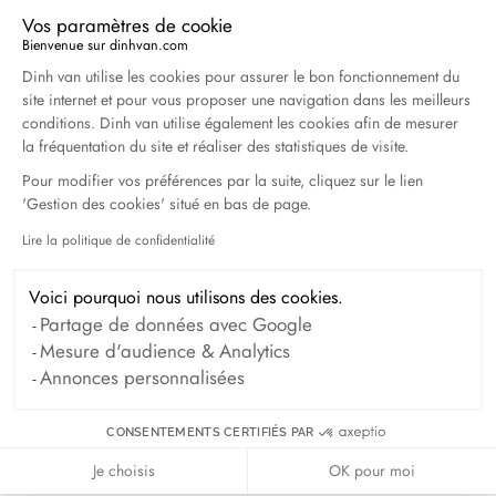
Avril 2026
Vos paramètres de cookie
Bienvenue sur dinhvan.com
Plateforme de Gestion du Consentement : Personna
Dinh van utilise les cookies pour assurer le bon fonctionnement du
Duel Magazine - 04.2026
site internet et pour vous proposer une navigation dans les meilleurs
Avril 2026
conditions. Dinh van utilise également les cookies afin de mesurer
la fréquentation du site et réaliser des statistiques de visite.
Pour modifier vos préférences par la suite, cliquez sur le lien
Archives
'Gestion des cookies' situé en bas de page.
Lire la politique de confidentialité
Axeptio consent
Avril 2026
Mars 2026
Février 2026
Janvier 2026
Voici pourquoi nous utilisons des cookies.
Partage de données avec Google
Octobre 2025
Septembre 2025
Mesure d'audience & Analytics
Juin 2025
Avril 2025
Mars 2025
Annonces personnalisées
Février 2025
Décembre 2024
CONSENTEMENTS CERTIFIÉS PAR
Novembre 2024
Octobre 2024
Je choisis
OK pour moi
Septembre 2024
Août 2024