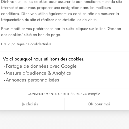
Dinh van utilise les cookies pour assurer le bon fonctionnement du site
internet et pour vous proposer une navigation dans les meilleurs
conditions. Dinh van utilise également les cookies afin de mesurer la
fréquentation du site et réaliser des statistiques de visite.
Pour modifier vos préférences par la suite, cliquez sur le lien 'Gestion
des cookies' situé en bas de page.
Lire la politique de confidentialité
Axeptio consent
Voici pourquoi nous utilisons des cookies.
Partage de données avec Google
Mesure d'audience & Analytics
Annonces personnalisées
CONSENTEMENTS CERTIFIÉS PAR
Je choisis
OK pour moi