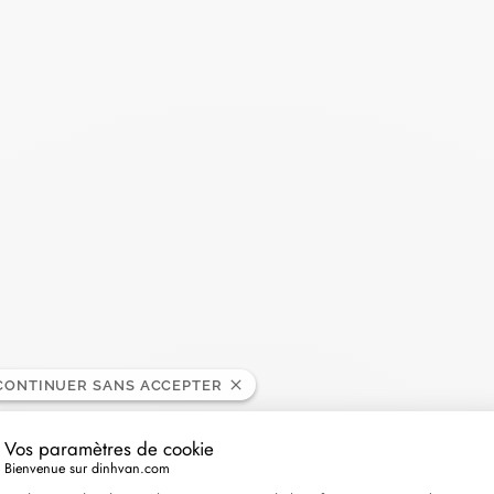
CONTINUER SANS ACCEPTER
Vos paramètres de cookie
Bienvenue sur dinhvan.com
Plateforme de Gestion du Consentement : Personnali