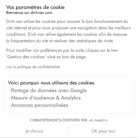
Avril 2026
Vos paramètres de cookie
Bienvenue sur dinhvan.com
Plateforme de Gestion du Consentement : Personna
Dinh van utilise les cookies pour assurer le bon fonctionnement du
Duel Magazine - 04.2026
site internet et pour vous proposer une navigation dans les meilleurs
Avril 2026
conditions. Dinh van utilise également les cookies afin de mesurer
la fréquentation du site et réaliser des statistiques de visite.
Pour modifier vos préférences par la suite, cliquez sur le lien
Archives
'Gestion des cookies' situé en bas de page.
Lire la politique de confidentialité
Axeptio consent
Avril 2026
Mars 2026
Février 2026
Janvier 2026
Voici pourquoi nous utilisons des cookies.
Partage de données avec Google
Octobre 2025
Septembre 2025
Mesure d'audience & Analytics
Juin 2025
Avril 2025
Mars 2025
Annonces personnalisées
Février 2025
Décembre 2024
CONSENTEMENTS CERTIFIÉS PAR
Novembre 2024
Octobre 2024
Je choisis
OK pour moi
Septembre 2024
Août 2024