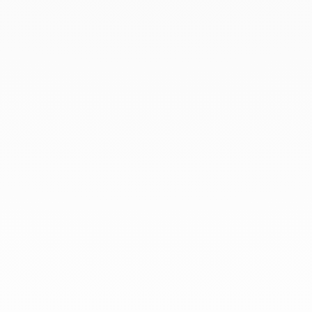
Avril 2019
Mars 2019
Février 2019
Janvier 2019
Décembre 2018
Chez dinh van, nous sculptons des
bijoux iconoclastes pour être portés
tous les jours, par tout le monde,
depuis 1965.
info@dinhvan.fr
+33 (0)1 42 86 02 66