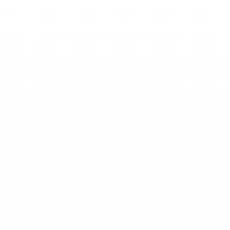
Basculer
la
navigation
ACTUALITÉS
-
Novembre 16, 2023