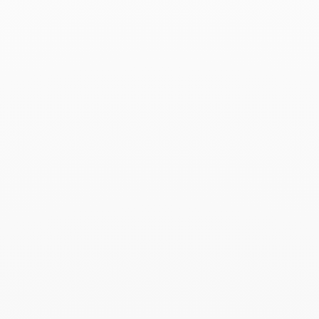
Bague Le Cube Diamant
grand modèle pavée
5 500 €
Ajouter à ma liste d’envie