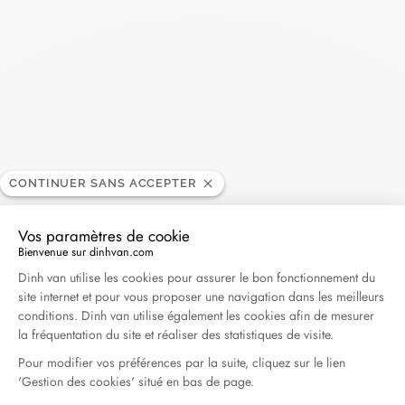
Madame Figaro - 04.2026
Avril 2026
Duel Magazine - 04.2026
Avril 2026
Archives
CONTINUER SANS ACCEPTER
Avril 2026
Mars 2026
Vos paramètres de cookie
Bienvenue sur dinhvan.com
Février 2026
Janvier 2026
Plateforme de Gestion du Consentement : Personna
Dinh van utilise les cookies pour assurer le bon fonctionnement du
Octobre 2025
Septembre 2025
site internet et pour vous proposer une navigation dans les meilleurs
conditions. Dinh van utilise également les cookies afin de mesurer
Juin 2025
Avril 2025
Mars 2025
la fréquentation du site et réaliser des statistiques de visite.
Février 2025
Décembre 2024
Pour modifier vos préférences par la suite, cliquez sur le lien
'Gestion des cookies' situé en bas de page.
Novembre 2024
Octobre 2024