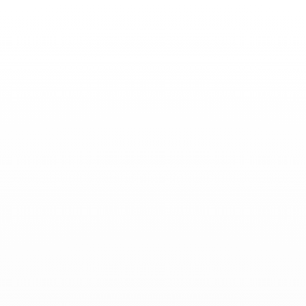
Basculer
la
navigation
ACTUALITÉS
-
Octobre 20, 2019