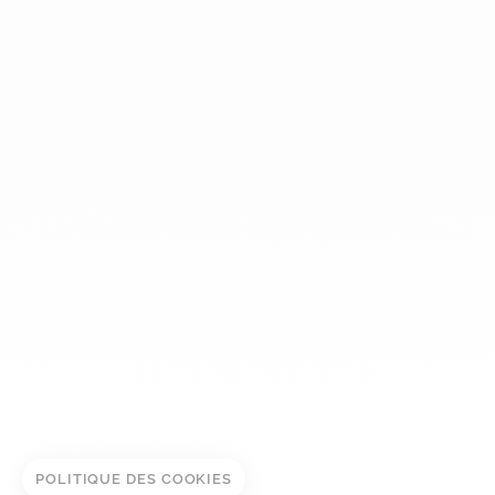
dinh van
La Maison
Aide
Newsletter
Mentions légales
Conditions générales de vente
Politique de confidentialité
Gestion des cookies
© DINH VAN
POLITIQUE DES COOKIES