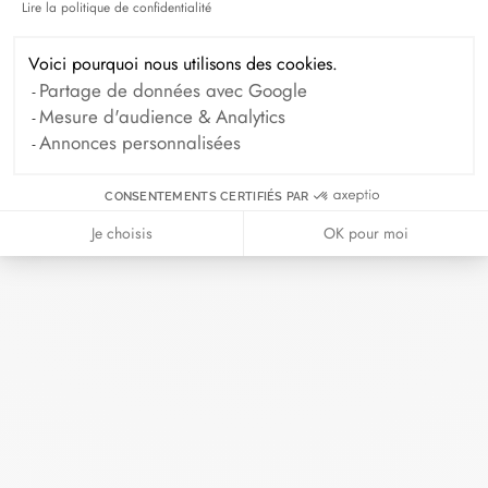
Lire la politique de confidentialité
Axeptio consent
Septembre 2024
Août 2024
Voici pourquoi nous utilisons des cookies.
Juillet 2024
Juin 2024
Mai 2024
Partage de données avec Google
Avril 2024
Mars 2024
Mesure d'audience & Analytics
Annonces personnalisées
Février 2024
Janvier 2024
Décembre 2023
Novembre 2023
CONSENTEMENTS CERTIFIÉS PAR
Octobre 2023
Septembre 2023
Je choisis
OK pour moi
Août 2023
Juillet 2023
Juin 2023
Mai 2023
Avril 2023
Mars 2023
Février 2023
Janvier 2023
Décembre 2022
Novembre 2022
Octobre 2022
Septembre 2022
Août 2022
Juin 2022
Mai 2022