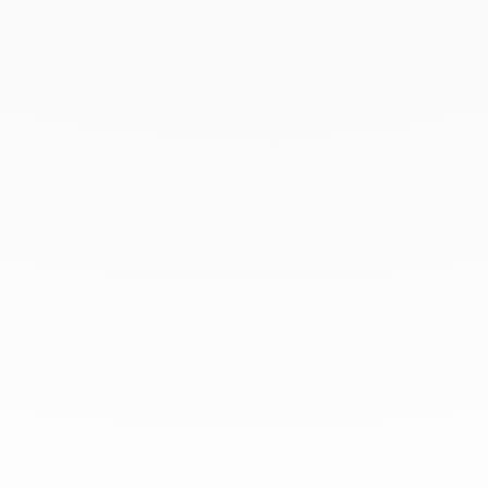
Avril 2019
Mars 2019
Février 2019
Janvier 2019
Décembre 2018
Chez dinh van, nous sculptons des
bijoux iconoclastes pour être portés
tous les jours, par tout le monde,
depuis 1965.
info@dinhvan.fr
+33 (0)1 42 86 02 66