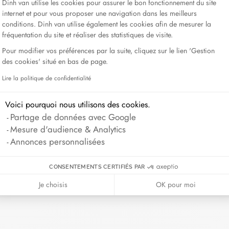
Dinh van utilise les cookies pour assurer le bon fonctionnement du site
internet et pour vous proposer une navigation dans les meilleurs
conditions. Dinh van utilise également les cookies afin de mesurer la
fréquentation du site et réaliser des statistiques de visite.
Pour modifier vos préférences par la suite, cliquez sur le lien 'Gestion
des cookies' situé en bas de page.
Lire la politique de confidentialité
Axeptio consent
Voici pourquoi nous utilisons des cookies.
Partage de données avec Google
Mesure d'audience & Analytics
Annonces personnalisées
CONSENTEMENTS CERTIFIÉS PAR
Je choisis
OK pour moi