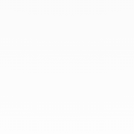
Avril 2019
Mars 2019
Février 2019
Janvier 2019
Décembre 2018
Chez dinh van, nous sculptons des
bijoux iconoclastes pour être portés
tous les jours, par tout le monde,
depuis 1965.
info@dinhvan.fr
+33 (0)1 42 86 02 66