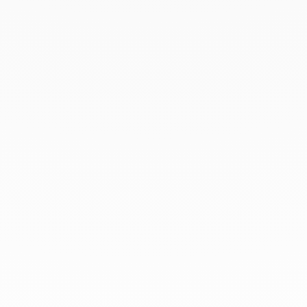
Avril 2019
Mars 2019
Février 2019
Janvier 2019
Décembre 2018
Chez dinh van, nous sculptons des
bijoux iconoclastes pour être portés
tous les jours, par tout le monde,
depuis 1965.
info@dinhvan.fr
+33 (0)1 42 86 02 66