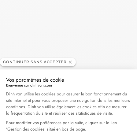
Madame Figaro - 04.2026
Avril 2026
Duel Magazine - 04.2026
Avril 2026
Archives
CONTINUER SANS ACCEPTER
Avril 2026
Mars 2026
Vos paramètres de cookie
Bienvenue sur dinhvan.com
Février 2026
Janvier 2026
Plateforme de Gestion du Consentement : Personna
Dinh van utilise les cookies pour assurer le bon fonctionnement du
Octobre 2025
Septembre 2025
site internet et pour vous proposer une navigation dans les meilleurs
conditions. Dinh van utilise également les cookies afin de mesurer
Juin 2025
Avril 2025
Mars 2025
la fréquentation du site et réaliser des statistiques de visite.
Février 2025
Décembre 2024
Pour modifier vos préférences par la suite, cliquez sur le lien
'Gestion des cookies' situé en bas de page.
Novembre 2024
Octobre 2024