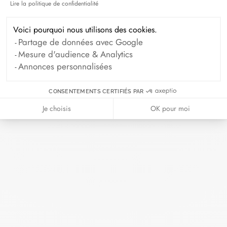
Lire la politique de confidentialité
Axeptio consent
Septembre 2024
Août 2024
Voici pourquoi nous utilisons des cookies.
Juillet 2024
Juin 2024
Mai 2024
Partage de données avec Google
Avril 2024
Mars 2024
Mesure d'audience & Analytics
Annonces personnalisées
Février 2024
Janvier 2024
Décembre 2023
Novembre 2023
CONSENTEMENTS CERTIFIÉS PAR
Octobre 2023
Septembre 2023
Je choisis
OK pour moi
Août 2023
Juillet 2023
Juin 2023
Mai 2023
Avril 2023
Mars 2023
Février 2023
Janvier 2023
Décembre 2022
Novembre 2022
Octobre 2022
Septembre 2022
Août 2022
Juin 2022
Mai 2022