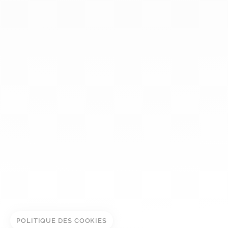
dinh van
La Maison
Aide
Newsletter
Mentions légales
Conditions générales de vente
Politique de confidentialité
Gestion des cookies
© DINH VAN
POLITIQUE DES COOKIES