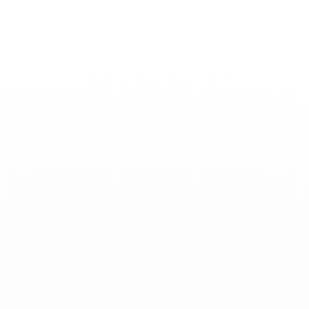
Basculer
la
navigation
ACTUALITÉS
-
Mai 04, 2023