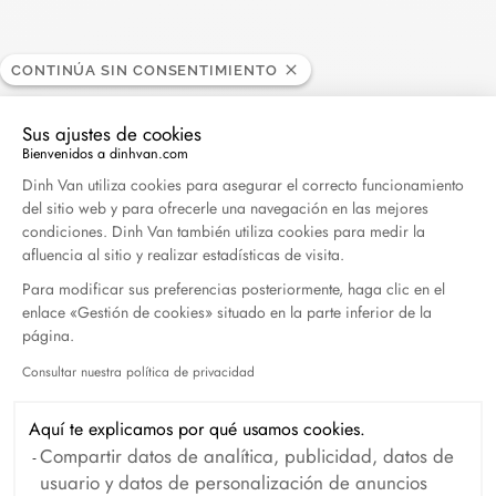
CONTINÚA SIN CONSENTIMIENTO
Sus ajustes de cookies
Bienvenidos a dinhvan.com
Plataforma de Gestión de Consentimiento: Persona
Dinh Van utiliza cookies para asegurar el correcto funcionamiento
del sitio web y para ofrecerle una navegación en las mejores
condiciones. Dinh Van también utiliza cookies para medir la
afluencia al sitio y realizar estadísticas de visita.
Anillo Seventies modelo mediano
Para modificar sus preferencias posteriormente, haga clic en el
oro blanco
enlace «Gestión de cookies» situado en la parte inferior de la
página.
3 600 €
Consultar nuestra política de privacidad
Axeptio consent
Aquí te explicamos por qué usamos cookies.
Compartir datos de analítica, publicidad, datos de
usuario y datos de personalización de anuncios