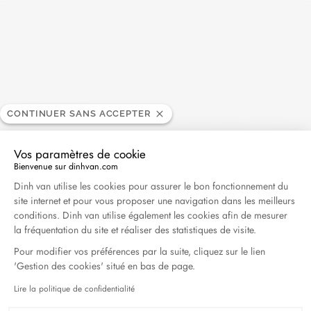
CONTINUER SANS ACCEPTER
Vos paramètres de cookie
Bienvenue sur dinhvan.com
Plateforme de Gestion du Consentement : Personna
Dinh van utilise les cookies pour assurer le bon fonctionnement du
site internet et pour vous proposer une navigation dans les meilleurs
conditions. Dinh van utilise également les cookies afin de mesurer
la fréquentation du site et réaliser des statistiques de visite.
Pour modifier vos préférences par la suite, cliquez sur le lien
Bague Seventies moyen modèle
'Gestion des cookies' situé en bas de page.
or blanc
Lire la politique de confidentialité
Axeptio consent
3 600 €