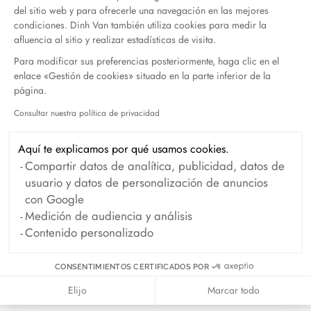
del sitio web y para ofrecerle una navegación en las mejores
condiciones. Dinh Van también utiliza cookies para medir la
afluencia al sitio y realizar estadísticas de visita.
Para modificar sus preferencias posteriormente, haga clic en el
enlace «Gestión de cookies» situado en la parte inferior de la
página.
Consultar nuestra política de privacidad
Pulsera tejida Maillon
Pulsera Serrure
Axeptio consent
verde caqui
oro amarillo cepillado
Aquí te explicamos por qué usamos cookies.
oro blanco
4 900 €
Compartir datos de analítica, publicidad, datos de
1 800 €
usuario y datos de personalización de anuncios
con Google
Medición de audiencia y análisis
Contenido personalizado
CONSENTIMIENTOS CERTIFICADOS POR
Elijo
Marcar todo