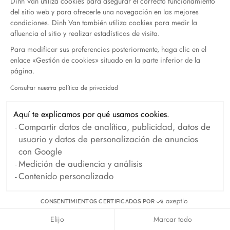
Dinh Van utiliza cookies para asegurar el correcto funcionamiento
del sitio web y para ofrecerle una navegación en las mejores
condiciones. Dinh Van también utiliza cookies para medir la
afluencia al sitio y realizar estadísticas de visita.
Para modificar sus preferencias posteriormente, haga clic en el
enlace «Gestión de cookies» situado en la parte inferior de la
página.
Consultar nuestra política de privacidad
Axeptio consent
Aquí te explicamos por qué usamos cookies.
Compartir datos de analítica, publicidad, datos de
usuario y datos de personalización de anuncios
con Google
Medición de audiencia y análisis
Contenido personalizado
CONSENTIMIENTOS CERTIFICADOS POR
Elijo
Marcar todo