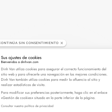
original, 
formulario
talla dese
El cambio 
realizadas
siquiera e
CONTINÚA SIN CONSENTIMIENTO
El arte d
Sus ajustes de cookies
Bienvenidos a dinhvan.com
Plataforma de Gestión de Consentimiento: Personali
Dinh Van utiliza cookies para asegurar el correcto funcionamiento del
sitio web y para ofrecerle una navegación en las mejores condiciones.
Dinh Van también utiliza cookies para medir la afluencia al sitio y
realizar estadísticas de visita.
Para modificar sus preferencias posteriormente, haga clic en el enlace
«Gestión de cookies» situado en la parte inferior de la página.
Consultar nuestra política de privacidad
Axeptio consent