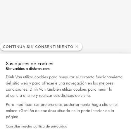
CONTINÚA SIN CONSENTIMIENTO
Sus ajustes de cookies
Bienvenidos a dinhvan.com
Plataforma de Gestión de Consentimiento: Persona
Dinh Van utiliza cookies para asegurar el correcto funcionamiento
del sitio web y para ofrecerle una navegación en las mejores
condiciones. Dinh Van también utiliza cookies para medir la
afluencia al sitio y realizar estadísticas de visita.
Para modificar sus preferencias posteriormente, haga clic en el
enlace «Gestión de cookies» situado en la parte inferior de la
página.
Consultar nuestra política de privacidad
Axeptio consent