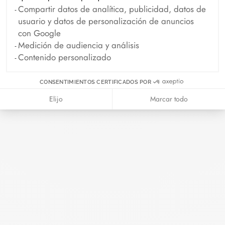
Compartir datos de analítica, publicidad, datos de
usuario y datos de personalización de anuncios
con Google
Medición de audiencia y análisis
Contenido personalizado
CONSENTIMIENTOS CERTIFICADOS POR
Elijo
Marcar todo
Collar Maillon modelo mediano