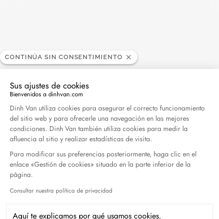
CONTINÚA SIN CONSENTIMIENTO
Sus ajustes de cookies
Bienvenidos a dinhvan.com
Plataforma de Gestión de Consentimiento: Persona
Dinh Van utiliza cookies para asegurar el correcto funcionamiento
del sitio web y para ofrecerle una navegación en las mejores
condiciones. Dinh Van también utiliza cookies para medir la
afluencia al sitio y realizar estadísticas de visita.
Para modificar sus preferencias posteriormente, haga clic en el
enlace «Gestión de cookies» situado en la parte inferior de la
página.
Anillo Maillon Star
oro amarillo y diamantes
Consultar nuestra política de privacidad
Axeptio consent
4 900 €
Aquí te explicamos por qué usamos cookies.