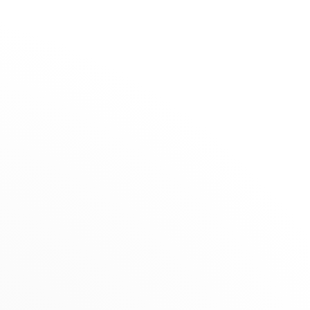
La Maison
Boutiques
Victor
SELECCIÓN
DISTRIBUIDOR
Selección de verano
Boulevard Joseph Tirou 117, 6000
Novedades
Charleroi, Bélgica
antes
Joyas por menos de 1500€
+32 71 41 88 01
Joyas para Niño
la
Obtener itinerario