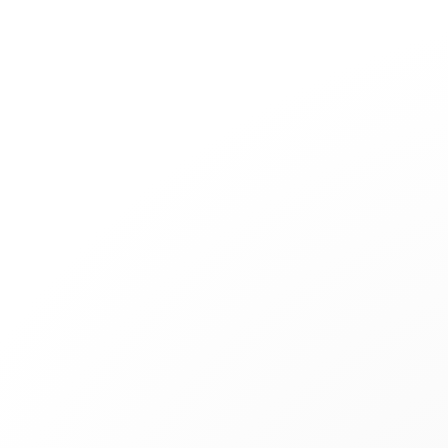
Joyería
Compromiso
Pulseras Cordón