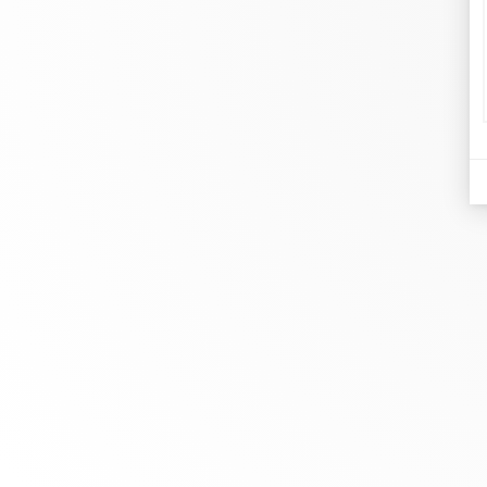
dinh
Joyer
En dinh van llevamos desde 1965
Comp
esculpiendo joyas iconoclastas para
Pulse
que todo el mundo las lleve a
Rese
diario.