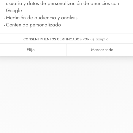
usuario y datos de personalización de anuncios con
Google
Medición de audiencia y análisis
Contenido personalizado
CONSENTIMIENTOS CERTIFICADOS POR
Elijo
Marcar todo
 van
La Maison
Ayuda
ía
Sobre dinh van
Contáctenos
romiso
Novedades
Iniciar sesión
ras cordón
Carreras
Guía de tallas
rva en tienda
Nuestras tiendas
Consejos de mante