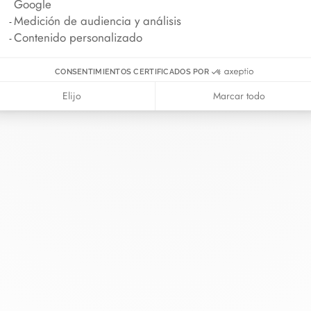
Google
Medición de audiencia y análisis
Contenido personalizado
CONSENTIMIENTOS CERTIFICADOS POR
Elijo
Marcar todo
 van
La Maison
Ayuda
ía
Sobre dinh van
Contáctenos
romiso
Novedades
Iniciar sesión
ras cordón
Carreras
Guía de tallas
rva en tienda
Nuestras tiendas
Consejos de mante