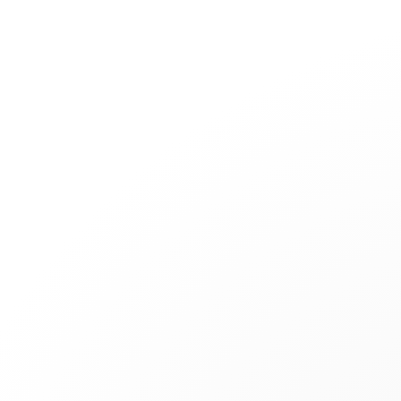
Joyería
Compromiso
Pulseras Cordón