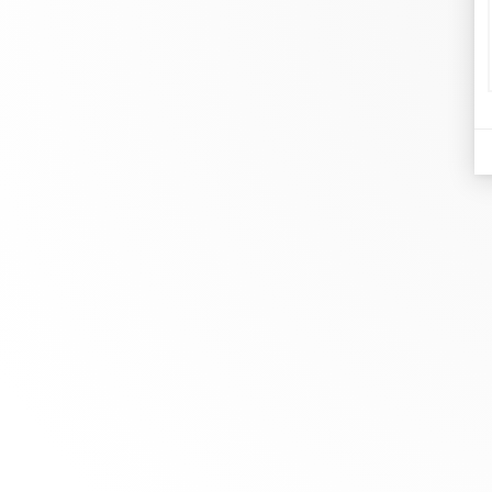
dinh
Joyer
En dinh van llevamos desde 1965
Comp
esculpiendo joyas iconoclastas para
Pulse
que todo el mundo las lleve a
Rese
diario.
info@dinhvan.fr
+33 (0)1 42 86 02 66