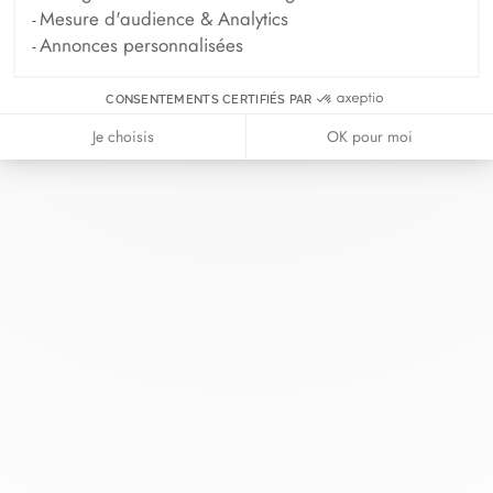
Mesure d'audience & Analytics
Annonces personnalisées
CONSENTEMENTS CERTIFIÉS PAR
Chez dinh van, nous sculptons des
Je choisis
OK pour moi
bijoux iconoclastes pour être portés
tous les jours, par tout le monde,
depuis 1965.
info@dinhvan.fr
+33 (0)1 42 86 02 66
dinh van
La Maison
Aide
Newsletter