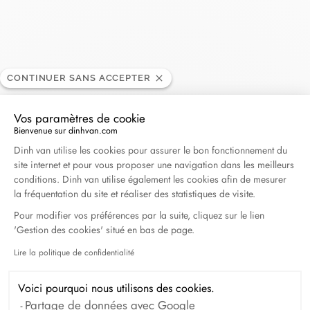
Verhoeven
CONTINUER SANS ACCEPTER
REVENDEUR
Vos paramètres de cookie
37, place Jean Bart, 59140 Dunkerque, France
Bienvenue sur dinhvan.com
Plateforme de Gestion du Consentement : Personna
Dinh van utilise les cookies pour assurer le bon fonctionnement du
site internet et pour vous proposer une navigation dans les meilleurs
+33 (0)3 28 66 82 75
conditions. Dinh van utilise également les cookies afin de mesurer
la fréquentation du site et réaliser des statistiques de visite.
Obtenir l’itinéraire
Pour modifier vos préférences par la suite, cliquez sur le lien
'Gestion des cookies' situé en bas de page.
Lire la politique de confidentialité
Axeptio consent
Voici pourquoi nous utilisons des cookies.
Partage de données avec Google