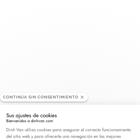
Toggle
Nav
Fink's Jewelers Richmond
DISTRIBUIDOR
12130 W Broad St, VA 23233 Richmond Virginia,
Estados Unidos
+1 804-377-8589
CONTINÚA SIN CONSENTIMIENTO
Obtener itinerario
Sus ajustes de cookies
Bienvenidos a dinhvan.com
Plataforma de Gestión de Consentimiento: Persona
Dinh Van utiliza cookies para asegurar el correcto funcionamiento
del sitio web y para ofrecerle una navegación en las mejores