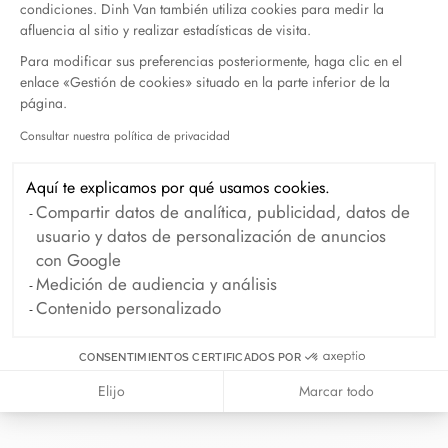
condiciones. Dinh Van también utiliza cookies para medir la
afluencia al sitio y realizar estadísticas de visita.
Para modificar sus preferencias posteriormente, haga clic en el
enlace «Gestión de cookies» situado en la parte inferior de la
página.
En dinh van llevamos desde 1965
Consultar nuestra política de privacidad
Axeptio consent
esculpiendo joyas iconoclastas para
que todo el mundo las lleve a
Aquí te explicamos por qué usamos cookies.
diario.
Compartir datos de analítica, publicidad, datos de
usuario y datos de personalización de anuncios
info@dinhvan.fr
con Google
+33 (0)1 42 86 02 66
Medición de audiencia y análisis
Contenido personalizado
dinh van
La Maison
CONSENTIMIENTOS CERTIFICADOS POR
Ayuda
Elijo
Marcar todo
Newsletter