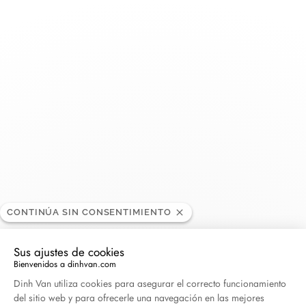
Toggle
Nav
Bigham Jewelers
DISTRIBUIDOR
2425 Tamiami Trl N STE 101, FL 34103 Naples
Florida, Estados Unidos
+1 239-434-2800
CONTINÚA SIN CONSENTIMIENTO
Obtener itinerario
Sus ajustes de cookies
Bienvenidos a dinhvan.com
Plataforma de Gestión de Consentimiento: Persona
Dinh Van utiliza cookies para asegurar el correcto funcionamiento
del sitio web y para ofrecerle una navegación en las mejores