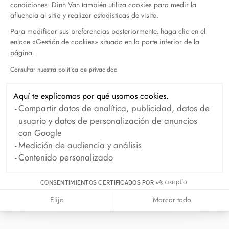
condiciones. Dinh Van también utiliza cookies para medir la
afluencia al sitio y realizar estadísticas de visita.
Para modificar sus preferencias posteriormente, haga clic en el
enlace «Gestión de cookies» situado en la parte inferior de la
página.
En dinh van llevamos desde 1965
Consultar nuestra política de privacidad
Axeptio consent
esculpiendo joyas iconoclastas para
que todo el mundo las lleve a
Aquí te explicamos por qué usamos cookies.
diario.
Compartir datos de analítica, publicidad, datos de
usuario y datos de personalización de anuncios
info@dinhvan.fr
con Google
+33 (0)1 42 86 02 66
Medición de audiencia y análisis
Contenido personalizado
dinh van
La Maison
CONSENTIMIENTOS CERTIFICADOS POR
Ayuda
Elijo
Marcar todo
Newsletter