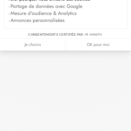
Partage de données avec Google
Mesure d'audience & Analytics
Annonces personnalisées
CONSENTEMENTS CERTIFIÉS PAR
Je choisis
OK pour moi
Puces d'oreilles Impression Domino
or blanc et diamants