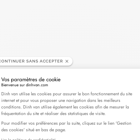
Retours et
Si vous so
délai de 1
Pour toute
service cli
dans leur e
accompagné
taille dési
CONTINUER SANS ACCEPTER
échange ne
effectués 
même chez 
Vos paramètres de cookie
Bienvenue sur dinhvan.com
Plateforme de Gestion du Consentement : Personnali
Dinh van utilise les cookies pour assurer le bon fonctionnement du site
L'art d'off
internet et pour vous proposer une navigation dans les meilleurs
conditions. Dinh van utilise également les cookies afin de mesurer la
fréquentation du site et réaliser des statistiques de visite.
Pour modifier vos préférences par la suite, cliquez sur le lien 'Gestion
des cookies' situé en bas de page.
Lire la politique de confidentialité
Axeptio consent