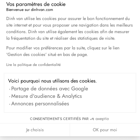
Vos paramètres de cookie
Bienvenue sur dinhvan.com
Plateforme de Gestion du Consentement : Personna
Duel Magazine - 04.2026
Dinh van utilise les cookies pour assurer le bon fonctionnement du
Avril 2026
site internet et pour vous proposer une navigation dans les meilleurs
conditions. Dinh van utilise également les cookies afin de mesurer
la fréquentation du site et réaliser des statistiques de visite.
Pour modifier vos préférences par la suite, cliquez sur le lien
Archives
'Gestion des cookies' situé en bas de page.
Avril 2026
Mars 2026
Lire la politique de confidentialité
Axeptio consent
Février 2026
Janvier 2026
Voici pourquoi nous utilisons des cookies.
Octobre 2025
Septembre 2025
Partage de données avec Google
Mesure d'audience & Analytics
Juin 2025
Avril 2025
Mars 2025
Annonces personnalisées
Février 2025
Décembre 2024
CONSENTEMENTS CERTIFIÉS PAR
Novembre 2024
Octobre 2024
Je choisis
OK pour moi
Septembre 2024
Août 2024