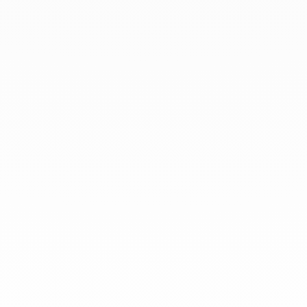
Chez dinh van, nous sculptons des
bijoux iconoclastes pour être portés
tous les jours, par tout le monde,
depuis 1965.
info@dinhvan.fr
+33 (0)1 42 86 02 66
dinh van
La Maison
Aide
Newsletter