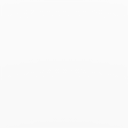
Bracelet Maillon petit
modèle
2 900 €
Ajouter à ma liste d’envie