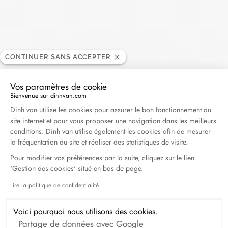
Harper's Bazaar- 04.2026
Avril 2026
Madame Figaro - 04.2026
CONTINUER SANS ACCEPTER
Avril 2026
Vos paramètres de cookie
Bienvenue sur dinhvan.com
ELLE - 04.2026
Plateforme de Gestion du Consentement : Personna
Dinh van utilise les cookies pour assurer le bon fonctionnement du
Avril 2026
site internet et pour vous proposer une navigation dans les meilleurs
conditions. Dinh van utilise également les cookies afin de mesurer
Madame Figaro - 04.2026
la fréquentation du site et réaliser des statistiques de visite.
Avril 2026
Pour modifier vos préférences par la suite, cliquez sur le lien
'Gestion des cookies' situé en bas de page.
Duel Magazine - 04.2026
Lire la politique de confidentialité
Axeptio consent
Avril 2026
Voici pourquoi nous utilisons des cookies.
Partage de données avec Google