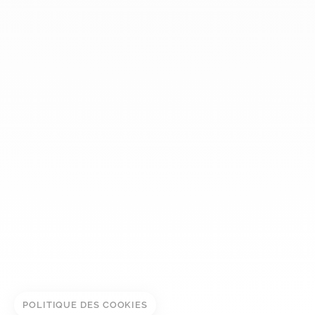
dinh van
La Maison
Aide
Newsletter
Mentions légales
Conditions générales de vente
Politique de confidentialité
Gestion des cookies
© DINH VAN
POLITIQUE DES COOKIES