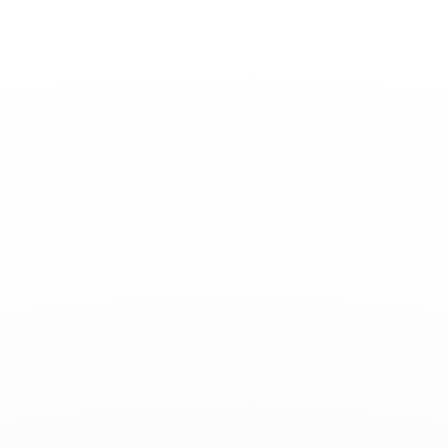
Basculer
la
navigation
ACTUALITÉS
-
Décembre 01, 2023