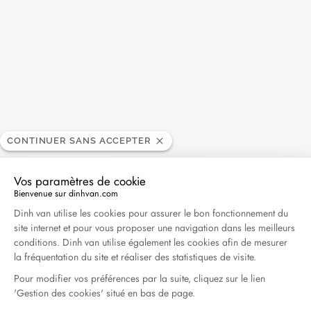
Madame Figaro - 04.2026
Avril 2026
Duel Magazine - 04.2026
Avril 2026
Archives
CONTINUER SANS ACCEPTER
Avril 2026
Mars 2026
Vos paramètres de cookie
Bienvenue sur dinhvan.com
Février 2026
Janvier 2026
Plateforme de Gestion du Consentement : Personna
Dinh van utilise les cookies pour assurer le bon fonctionnement du
Octobre 2025
Septembre 2025
site internet et pour vous proposer une navigation dans les meilleurs
conditions. Dinh van utilise également les cookies afin de mesurer
Juin 2025
Avril 2025
Mars 2025
la fréquentation du site et réaliser des statistiques de visite.
Février 2025
Décembre 2024
Pour modifier vos préférences par la suite, cliquez sur le lien
'Gestion des cookies' situé en bas de page.
Novembre 2024
Octobre 2024