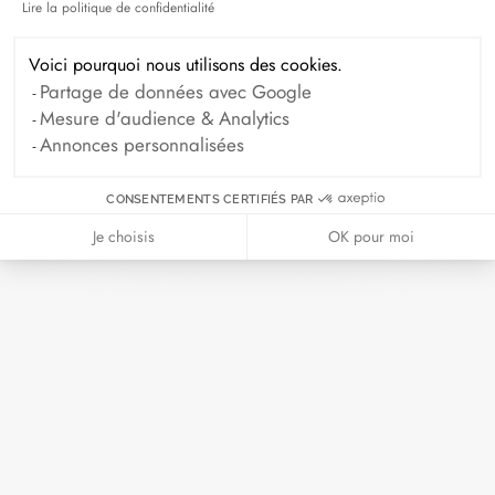
Lire la politique de confidentialité
Axeptio consent
Septembre 2024
Août 2024
Voici pourquoi nous utilisons des cookies.
Juillet 2024
Juin 2024
Mai 2024
Partage de données avec Google
Avril 2024
Mars 2024
Mesure d'audience & Analytics
Annonces personnalisées
Février 2024
Janvier 2024
Décembre 2023
Novembre 2023
CONSENTEMENTS CERTIFIÉS PAR
Octobre 2023
Septembre 2023
Je choisis
OK pour moi
Août 2023
Juillet 2023
Juin 2023
Mai 2023
Avril 2023
Mars 2023
Février 2023
Janvier 2023
Décembre 2022
Novembre 2022
Octobre 2022
Septembre 2022
Août 2022
Juin 2022
Mai 2022