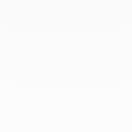
Avril 2019
Mars 2019
Février 2019
Janvier 2019
Décembre 2018
Chez dinh van, nous sculptons des
bijoux iconoclastes pour être portés
tous les jours, par tout le monde,
depuis 1965.
info@dinhvan.fr
+33 (0)1 42 86 02 66