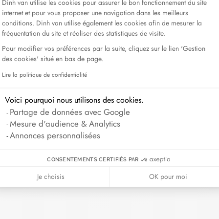
Dinh van utilise les cookies pour assurer le bon fonctionnement du site
internet et pour vous proposer une navigation dans les meilleurs
conditions. Dinh van utilise également les cookies afin de mesurer la
fréquentation du site et réaliser des statistiques de visite.
Pour modifier vos préférences par la suite, cliquez sur le lien 'Gestion
des cookies' situé en bas de page.
Lire la politique de confidentialité
Axeptio consent
Voici pourquoi nous utilisons des cookies.
Partage de données avec Google
Mesure d'audience & Analytics
Annonces personnalisées
CONSENTEMENTS CERTIFIÉS PAR
Je choisis
OK pour moi