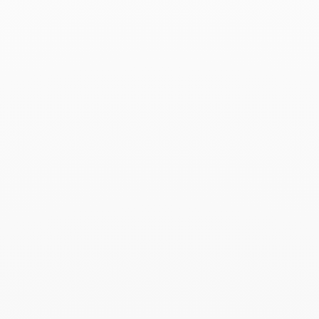
Bracelet Le Cube Diamant
grand modèle
12 500 €
Ajouter à ma liste d’envie