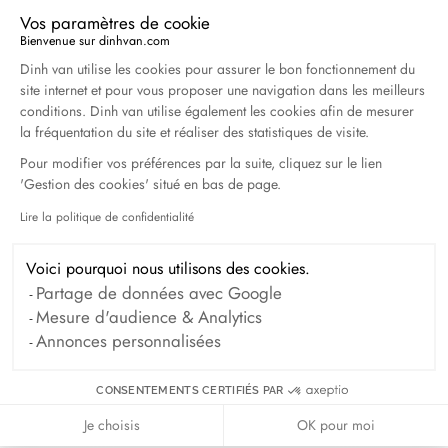
Avril 2026
Vos paramètres de cookie
Bienvenue sur dinhvan.com
Plateforme de Gestion du Consentement : Personna
Dinh van utilise les cookies pour assurer le bon fonctionnement du
Duel Magazine - 04.2026
site internet et pour vous proposer une navigation dans les meilleurs
Avril 2026
conditions. Dinh van utilise également les cookies afin de mesurer
la fréquentation du site et réaliser des statistiques de visite.
Pour modifier vos préférences par la suite, cliquez sur le lien
Archives
'Gestion des cookies' situé en bas de page.
Lire la politique de confidentialité
Axeptio consent
Avril 2026
Mars 2026
Février 2026
Janvier 2026
Voici pourquoi nous utilisons des cookies.
Partage de données avec Google
Octobre 2025
Septembre 2025
Mesure d'audience & Analytics
Juin 2025
Avril 2025
Mars 2025
Annonces personnalisées
Février 2025
Décembre 2024
CONSENTEMENTS CERTIFIÉS PAR
Novembre 2024
Octobre 2024
Je choisis
OK pour moi
Septembre 2024
Août 2024