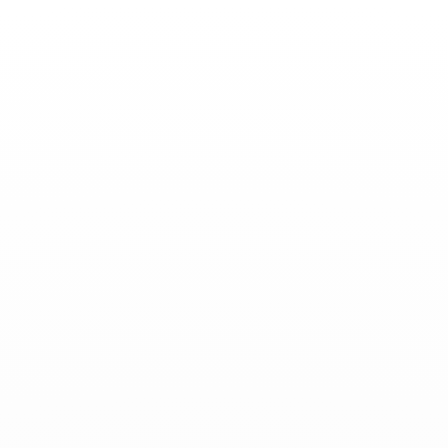
Basculer
la
navigation
ACTUALITÉS
-
Septembre 23, 2022