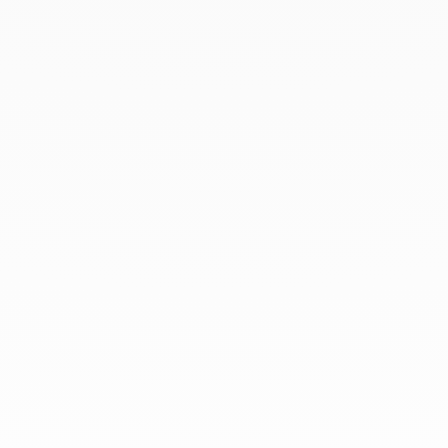
Avril 2019
Mars 2019
Février 2019
Janvier 2019
Décembre 2018
Chez dinh van, nous sculptons des
bijoux iconoclastes pour être portés
tous les jours, par tout le monde,
depuis 1965.
info@dinhvan.fr
+33 (0)1 42 86 02 66