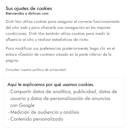
Sus ajustes de cookies
Bienvenidos a dinhvan.com
Plataforma de Gestión de Consentimiento: Persona
Collar Double Cœurs R9
Dinh Van utiliza cookies para asegurar el correcto funcionamiento
del sitio web y para ofrecerle una navegación en las mejores
oro rosa
condiciones. Dinh Van también utiliza cookies para medir la
1 590 €
afluencia al sitio y realizar estadísticas de visita.
Para modificar sus preferencias posteriormente, haga clic en el
enlace «Gestión de cookies» situado en la parte inferior de la
página.
Consultar nuestra política de privacidad
Axeptio consent
Aquí te explicamos por qué usamos cookies.
Compartir datos de analítica, publicidad, datos de
usuario y datos de personalización de anuncios
con Google
Medición de audiencia y análisis
Contenido personalizado