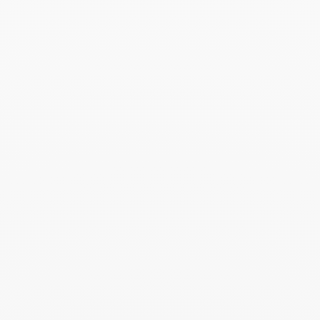
la joya o talla deseada), una copia de la factura y el
certificado de autenticidad. El cambio sólo puede efectuarse
por correo postal para las compras realizadas en línea. Los
cambios no pueden realizarse en una tienda, ni siquiera en
uno de nuestros distribuidores.
El arte de regalar
Cada joya pedida en línea se prepara en
su elegante estuche. Añada una tarjeta
con su mensaje personalizado para hacer
este momento aún más especial.