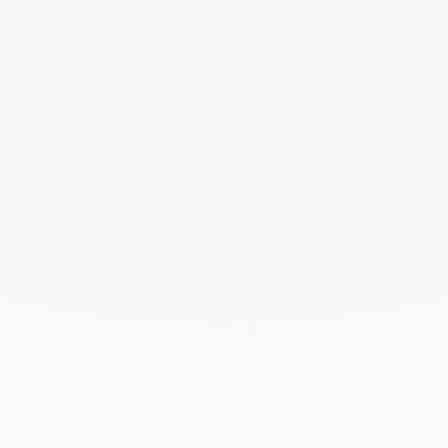
Pulsera cordón Double Cœurs R13
oro rosa
890 €