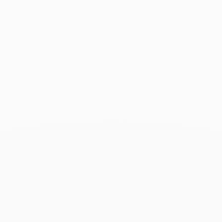
Anillo Pulse modelo
Anillo Pulse modelo
pequeño 5 mm
pequeño 5 mm
oro blanco y diamantes
oro amarillo y diamantes
2 550 €
2 400 €