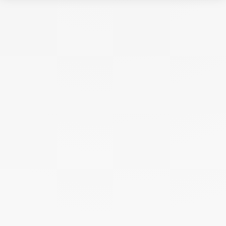
Anillo Menottes dinh van
Anillo Menottes dinh van
modelo grande
modelo pequeño
oro amarillo
oro blanco y diamantes
3 990 €
2 990 €
Alianza cuadrada 4 mm
Alianza cuadrada 4mm
oro amarillo
platino