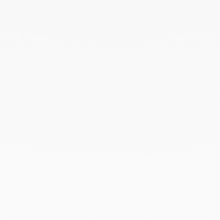
2 130 €
2 300 €
Alianza cuadrada 2mm
platino
1 450 €
Anillos de lujo para hombre: plata, oro y
titanio
Los anillos de hombre dinh van encarnan el equilibrio