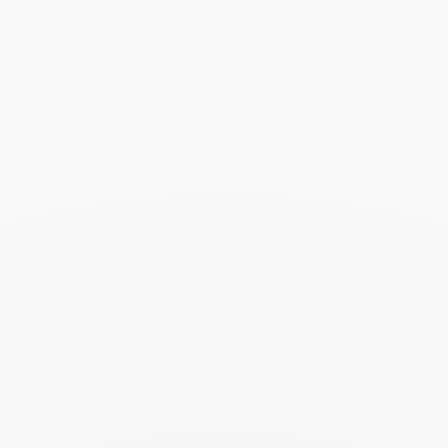
Anillo Seventies modelo
Anillo Seventies modelo
mediano
mediano
oro blanco y diamantes
oro blanco
5 600 €
3 600 €
Anillo Seventies modelo
Anillo Seventies modelo
mediano
mediano
oro amarillo y diamantes
oro amarillo