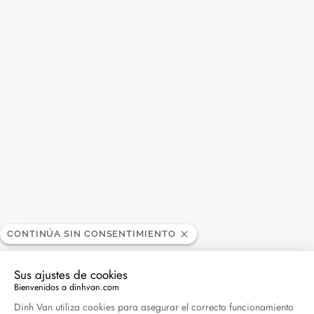
5 280 €
3 400 €
Anillo Seventies modelo
Anillo Pulse modelo
pequeño
mediano
oro blanco
oro blanco y diamantes
CONTINÚA SIN CONSENTIMIENTO
1 900 €
3 450 €
Sus ajustes de cookies
Bienvenidos a dinhvan.com
Plataforma de Gestión de Consentimiento: Persona
Dinh Van utiliza cookies para asegurar el correcto funcionamiento