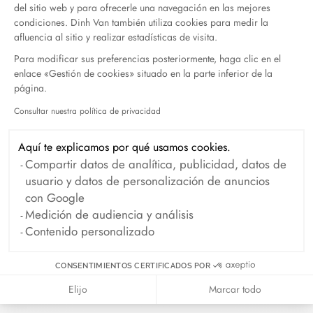
del sitio web y para ofrecerle una navegación en las mejores
condiciones. Dinh Van también utiliza cookies para medir la
afluencia al sitio y realizar estadísticas de visita.
Para modificar sus preferencias posteriormente, haga clic en el
enlace «Gestión de cookies» situado en la parte inferior de la
página.
Consultar nuestra política de privacidad
Anillo Pulse modelo medio
Anillo Pulse modelo
Axeptio consent
oro amarillo y diamantes
mediano
Aquí te explicamos por qué usamos cookies.
oro rosa y diamantes
3 300 €
Compartir datos de analítica, publicidad, datos de
3 300 €
usuario y datos de personalización de anuncios
con Google
Medición de audiencia y análisis
Contenido personalizado
CONSENTIMIENTOS CERTIFICADOS POR
Elijo
Marcar todo