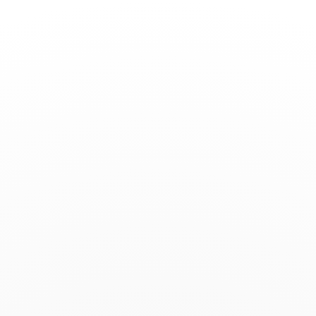
Toggle
Nav
inicio de sesión del cliente
Clientes registrados
Si ya estás registrado, identifícate aquí.
Correo electrónico
Contraseña