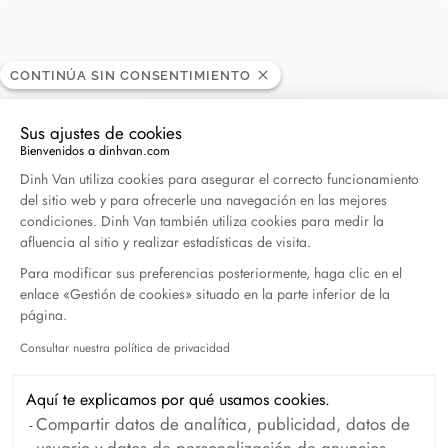
CONEXIÓN
CONTINÚA SIN CONSENTIMIENTO
¿Olvidó su contraseña?
Sus ajustes de cookies
Bienvenidos a dinhvan.com
Plataforma de Gestión de Consentimiento: Persona
Nuevos clientes
Dinh Van utiliza cookies para asegurar el correcto funcionamiento
del sitio web y para ofrecerle una navegación en las mejores
condiciones. Dinh Van también utiliza cookies para medir la
Crear una cuenta tiene muchos beneficios: acceso
afluencia al sitio y realizar estadísticas de visita.
rápido, guardar múltiples direcciones, rastrear pedidos
Para modificar sus preferencias posteriormente, haga clic en el
y mucho más.
enlace «Gestión de cookies» situado en la parte inferior de la
página.
CREAR UNA CUENTA
Consultar nuestra política de privacidad
Axeptio consent
Aquí te explicamos por qué usamos cookies.
Compartir datos de analítica, publicidad, datos de