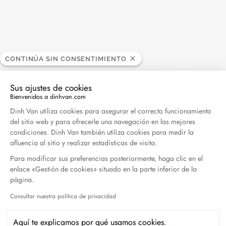
CONTINÚA SIN CONSENTIMIENTO
Sus ajustes de cookies
Bienvenidos a dinhvan.com
Plataforma de Gestión de Consentimiento: Persona
Dinh Van utiliza cookies para asegurar el correcto funcionamiento
del sitio web y para ofrecerle una navegación en las mejores
condiciones. Dinh Van también utiliza cookies para medir la
afluencia al sitio y realizar estadísticas de visita.
Para modificar sus preferencias posteriormente, haga clic en el
enlace «Gestión de cookies» situado en la parte inferior de la
página.
Pulsera de cordón Kamasutra 17mm
oro amarillo
Consultar nuestra política de privacidad
Axeptio consent
1 500 €
Aquí te explicamos por qué usamos cookies.