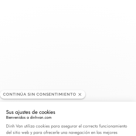
Toggle
Nav
Wesselton
DISTRIBUIDOR
Avenida de s’Agaró, 61, 17250 Platja d’Aro Gerona,
España
+34 972 816 753
CONTINÚA SIN CONSENTIMIENTO
Obtener itinerario
Sus ajustes de cookies
Bienvenidos a dinhvan.com
Plataforma de Gestión de Consentimiento: Persona
Dinh Van utiliza cookies para asegurar el correcto funcionamiento
del sitio web y para ofrecerle una navegación en las mejores