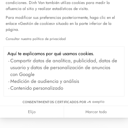
condiciones. Dinh Van también utiliza cookies para medir la
afluencia al sitio y realizar estadísticas de visita.
Para modificar sus preferencias posteriormente, haga clic en el
enlace «Gestión de cookies» situado en la parte inferior de la
página.
En dinh van llevamos desde 1965
Consultar nuestra política de privacidad
Axeptio consent
esculpiendo joyas iconoclastas para
que todo el mundo las lleve a
Aquí te explicamos por qué usamos cookies.
diario.
Compartir datos de analítica, publicidad, datos de
usuario y datos de personalización de anuncios
info@dinhvan.fr
con Google
+33 (0)1 42 86 02 66
Medición de audiencia y análisis
Contenido personalizado
dinh van
La Maison
CONSENTIMIENTOS CERTIFICADOS POR
Ayuda
Elijo
Marcar todo
Newsletter