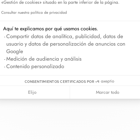
«Gestión de cookies» situado en la parte inferior de la página.
Lame de Rasoir
Consultar nuestra política de privacidad
Axeptio consent
Aquí te explicamos por qué usamos cookies.
Compartir datos de analítica, publicidad, datos de
 van
La Maison
Ayuda
usuario y datos de personalización de anuncios con
ía
Sobre dinh van
Contáctenos
Google
romiso
Novedades
Iniciar sesión
Medición de audiencia y análisis
ras cordón
Carreras
Guía de tallas
Contenido personalizado
rva en tienda
Nuestras tiendas
Consejos de mante
CONSENTIMIENTOS CERTIFICADOS POR
Elijo
Marcar todo