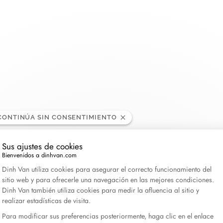
LA MAISON
COLECCIONES
COMPROMISO
CATEGORÍAS
Sobre dinh van
Menottes dinh van
Alianzas
Double Cœurs
Anillos
, Estados Unidos
CONTINÚA SIN CONSENTIMIENTO
dinh van x Aimee Lou Wood
Le Cube Diamant
Solitarios
Kamasutra
Pulseras
60 años de libertad y creación
Maillon
Joyas de Compromiso
Seventies
Collares y Colg
Sus ajustes de cookies
Novedades
Pulse
Impression
Pendientes
Bienvenidos a dinhvan.com
Plataforma de Gestión de Consentimiento: Personali
Serrure
Anthéa
Regalos para el
Dinh Van utiliza cookies para asegurar el correcto funcionamiento del
sitio web y para ofrecerle una navegación en las mejores condiciones.
Les Signes
Symboles dinh van
Regalos para él
Dinh Van también utiliza cookies para medir la afluencia al sitio y
Le Pavé
Joyeria de boda
Explorar todo
realizar estadísticas de visita.
Pi
Todas las colecciones
Para modificar sus preferencias posteriormente, haga clic en el enlace