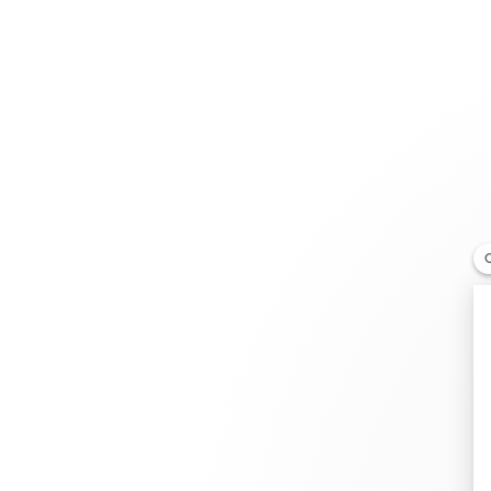
Joyería
Compromiso
Pulseras Cordón
The 1916 Company – Ardmore
DISTRIBUIDOR
102 E Montgomery Ave., 19003 Ardmore Pennsylvanie
+1 610-664-1715
Obtener itinerario