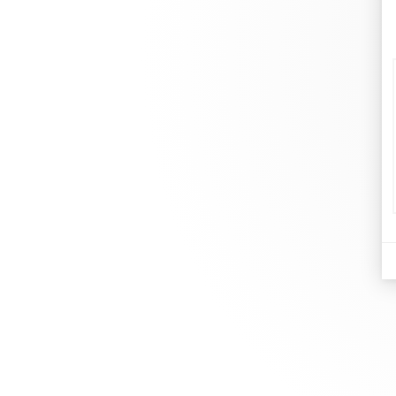
dinh
Joyer
En dinh van llevamos desde 1965
Comp
esculpiendo joyas iconoclastas para
Pulse
que todo el mundo las lleve a
Rese
diario.
info@dinhvan.fr
+33 (0)1 42 86 02 66