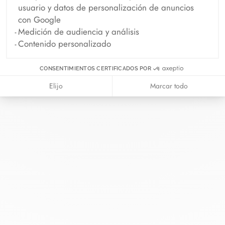
usuario y datos de personalización de anuncios
con Google
Medición de audiencia y análisis
Contenido personalizado
CONSENTIMIENTOS CERTIFICADOS POR
En dinh van llevamos desde 1965
esculpiendo joyas iconoclastas para
Elijo
Marcar todo
que todo el mundo las lleve a
diario.
info@dinhvan.fr
+33 (0)1 42 86 02 66
dinh van
La Maison
Ayuda
Newsletter