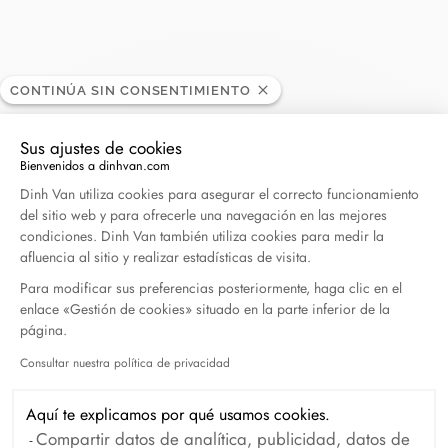
CONTINÚA SIN CONSENTIMIENTO
Noble Place Shop
DISTRIBUIDOR
Sus ajustes de cookies
Bienvenidos a dinhvan.com
Plataforma de Gestión de Consentimiento: Persona
Galeria Mokotov Ul.Woloska 12, 02-675 Warszawa,
Dinh Van utiliza cookies para asegurar el correcto funcionamiento
Polonia
del sitio web y para ofrecerle una navegación en las mejores
condiciones. Dinh Van también utiliza cookies para medir la
afluencia al sitio y realizar estadísticas de visita.
(+48) 225 413 344
Para modificar sus preferencias posteriormente, haga clic en el
enlace «Gestión de cookies» situado en la parte inferior de la
Obtener itinerario
página.
Consultar nuestra política de privacidad
Axeptio consent
Aquí te explicamos por qué usamos cookies.
Compartir datos de analítica, publicidad, datos de