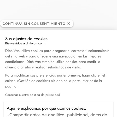
CONTINÚA SIN CONSENTIMIENTO
Narsy Duty Free Shop
DISTRIBUIDOR
Sus ajustes de cookies
Bienvenidos a dinhvan.com
Plataforma de Gestión de Consentimiento: Persona
Aéroport de Sainte-Marie/Roland Garros - 74 avenue
Dinh Van utiliza cookies para asegurar el correcto funcionamiento
Roland Garros, 97438 Sainte-Marie, Reunión
del sitio web y para ofrecerle una navegación en las mejores
condiciones. Dinh Van también utiliza cookies para medir la
afluencia al sitio y realizar estadísticas de visita.
0262 98 44 20
Para modificar sus preferencias posteriormente, haga clic en el
enlace «Gestión de cookies» situado en la parte inferior de la
Obtener itinerario
página.
Consultar nuestra política de privacidad
Axeptio consent
Aquí te explicamos por qué usamos cookies.
Compartir datos de analítica, publicidad, datos de