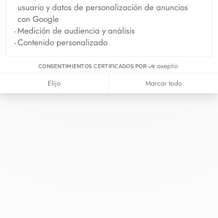
usuario y datos de personalización de anuncios
con Google
Medición de audiencia y análisis
Contenido personalizado
CONSENTIMIENTOS CERTIFICADOS POR
En dinh van llevamos desde 1965
esculpiendo joyas iconoclastas para
Elijo
Marcar todo
que todo el mundo las lleve a
diario.
info@dinhvan.fr
+33 (0)1 42 86 02 66
dinh van
La Maison
Ayuda
Newsletter