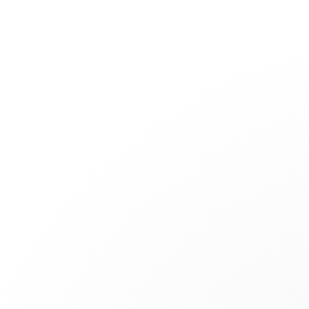
Joyería
Compromiso
Pulseras Cordón