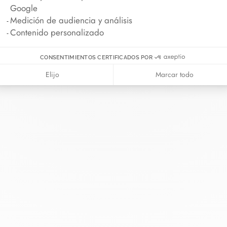
Google
Medición de audiencia y análisis
Contenido personalizado
CONSENTIMIENTOS CERTIFICADOS POR
Elijo
Marcar todo
 van
La Maison
Ayuda
ía
Sobre dinh van
Contáctenos
romiso
Novedades
Iniciar sesión
ras cordón
Carreras
Guía de tallas
rva en tienda
Nuestras tiendas
Consejos de mante