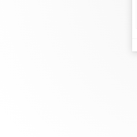
dinh
Joyer
En dinh van llevamos desde 1965
Comp
esculpiendo joyas iconoclastas para
Pulse
que todo el mundo las lleve a
Rese
diario.
info@dinhvan.fr