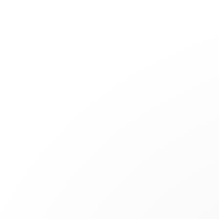
Joyería
Compromiso
Pulseras Cordón