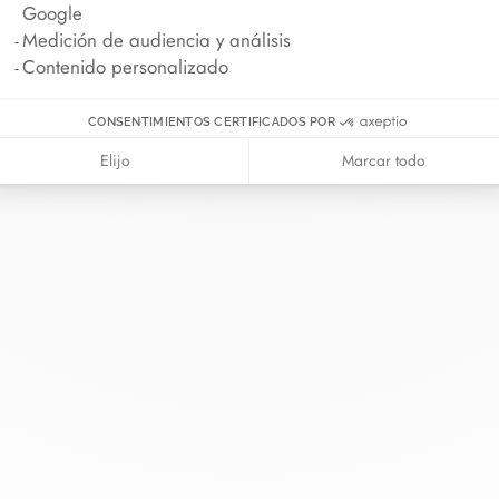
Google
Medición de audiencia y análisis
Contenido personalizado
CONSENTIMIENTOS CERTIFICADOS POR
Elijo
Marcar todo
 van
La Maison
Ayuda
ía
Sobre dinh van
Contáctenos
romiso
Novedades
Iniciar sesión
ras cordón
Carreras
Guía de tallas
rva en tienda
Nuestras tiendas
Consejos de mante