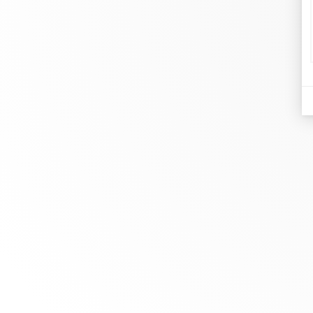
dinh
Joyer
En dinh van llevamos desde 1965
Comp
esculpiendo joyas iconoclastas para
Pulse
que todo el mundo las lleve a
Rese
diario.
info@dinhvan.fr