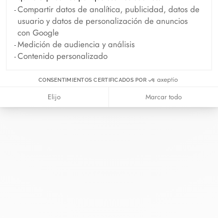
Compartir datos de analítica, publicidad, datos de
usuario y datos de personalización de anuncios
con Google
Medición de audiencia y análisis
Contenido personalizado
CONSENTIMIENTOS CERTIFICADOS POR
Elijo
Marcar todo
En dinh van llevamos desde 1965
esculpiendo joyas iconoclastas para
que todo el mundo las lleve a
diario.
info@dinhvan.fr
+33 (0)1 42 86 02 66
dinh van
La Maison
Ayuda