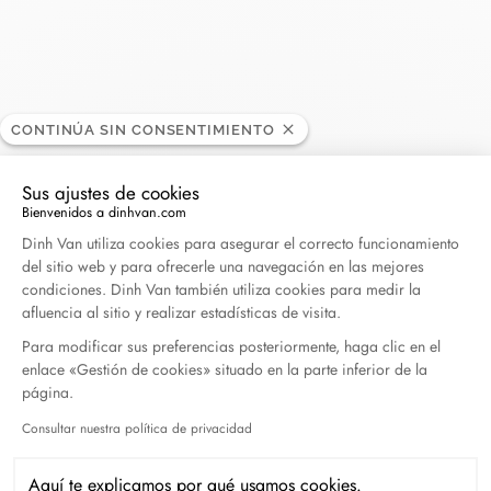
Island Plaza
DISTRIBUIDOR
CONTINÚA SIN CONSENTIMIENTO
Sus ajustes de cookies
Horarios de apertura
Bienvenidos a dinhvan.com
Plataforma de Gestión de Consentimiento: Persona
Dinh Van utiliza cookies para asegurar el correcto funcionamiento
100 Seafarers Way, KY1-1001 George Town, Islas
del sitio web y para ofrecerle una navegación en las mejores
Caimán
condiciones. Dinh Van también utiliza cookies para medir la
afluencia al sitio y realizar estadísticas de visita.
Para modificar sus preferencias posteriormente, haga clic en el
(345) 640-5880
enlace «Gestión de cookies» situado en la parte inferior de la
página.
Obtener itinerario
Consultar nuestra política de privacidad
Axeptio consent
Aquí te explicamos por qué usamos cookies.