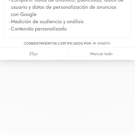
usuario y datos de personalización de anuncios
con Google
Medición de audiencia y análisis
Contenido personalizado
CONSENTIMIENTOS CERTIFICADOS POR
En dinh van llevamos desde 1965
Elijo
Marcar todo
esculpiendo joyas iconoclastas para
que todo el mundo las lleve a
diario.
info@dinhvan.fr
+33 (0)1 42 86 02 66
dinh van
La Maison
Ayuda
Newsletter