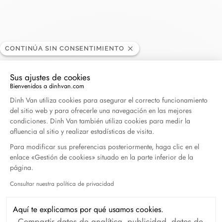
CONTINÚA SIN CONSENTIMIENTO
Gómez & Molina - Puerto
DISTRIBUIDOR
Banús
Sus ajustes de cookies
Bienvenidos a dinhvan.com
Plataforma de Gestión de Consentimiento: Persona
Dinh Van utiliza cookies para asegurar el correcto funcionamiento
del sitio web y para ofrecerle una navegación en las mejores
Paseo Benabola s/n, 29660 Puerto Banus, España
condiciones. Dinh Van también utiliza cookies para medir la
afluencia al sitio y realizar estadísticas de visita.
(+34) 952 81 72 89
Para modificar sus preferencias posteriormente, haga clic en el
enlace «Gestión de cookies» situado en la parte inferior de la
Obtener itinerario
página.
Consultar nuestra política de privacidad
Axeptio consent
Aquí te explicamos por qué usamos cookies.
Compartir datos de analítica, publicidad, datos de