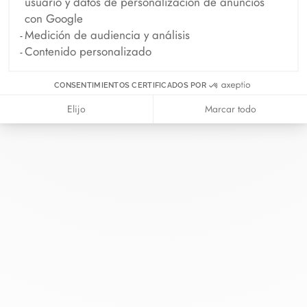
usuario y datos de personalización de anuncios
con Google
Medición de audiencia y análisis
Contenido personalizado
En dinh van llevamos desde 1965
CONSENTIMIENTOS CERTIFICADOS POR
esculpiendo joyas iconoclastas para
Elijo
Marcar todo
que todo el mundo las lleve a
diario.
info@dinhvan.fr
+33 (0)1 42 86 02 66
dinh van
La Maison
Ayuda
Newsletter