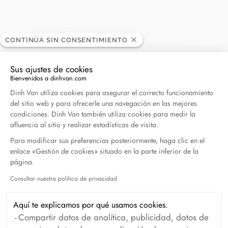
CONTINÚA SIN CONSENTIMIENTO
Goldfinger jewelry
DISTRIBUIDOR
Sus ajustes de cookies
Bienvenidos a dinhvan.com
Plataforma de Gestión de Consentimiento: Persona
Dinh Van utiliza cookies para asegurar el correcto funcionamiento
Harbour, 97150 Philipsburg, Sint Maarten
del sitio web y para ofrecerle una navegación en las mejores
condiciones. Dinh Van también utiliza cookies para medir la
+1 721 543 3199
afluencia al sitio y realizar estadísticas de visita.
Para modificar sus preferencias posteriormente, haga clic en el
enlace «Gestión de cookies» situado en la parte inferior de la
Obtener itinerario
página.
Consultar nuestra política de privacidad
Axeptio consent
Aquí te explicamos por qué usamos cookies.
Compartir datos de analítica, publicidad, datos de