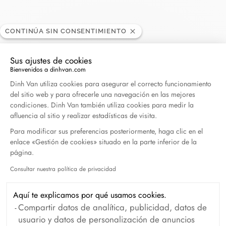
CONTINÚA SIN CONSENTIMIENTO
Fink's Jewelers
Sus ajustes de cookies
DISTRIBUIDOR
Bienvenidos a dinhvan.com
Plataforma de Gestión de Consentimiento: Persona
Dinh Van utiliza cookies para asegurar el correcto funcionamiento
4400 Sharon Road, NC 28210 Charlotte , Estados
del sitio web y para ofrecerle una navegación en las mejores
condiciones. Dinh Van también utiliza cookies para medir la
Unidos
afluencia al sitio y realizar estadísticas de visita.
Para modificar sus preferencias posteriormente, haga clic en el
Obtener itinerario
enlace «Gestión de cookies» situado en la parte inferior de la
página.
Consultar nuestra política de privacidad
Axeptio consent
Aquí te explicamos por qué usamos cookies.
Compartir datos de analítica, publicidad, datos de
usuario y datos de personalización de anuncios