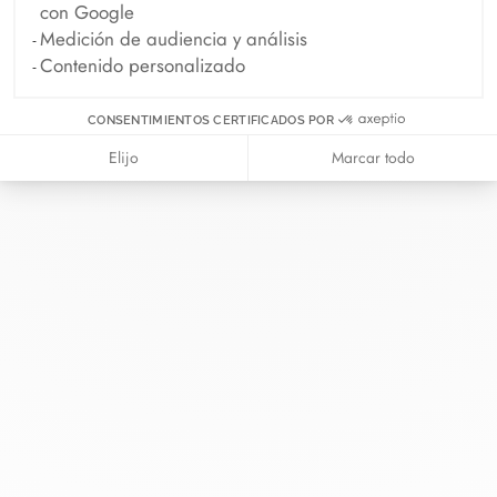
con Google
Medición de audiencia y análisis
Contenido personalizado
En dinh van llevamos desde 1965
esculpiendo joyas iconoclastas para
CONSENTIMIENTOS CERTIFICADOS POR
que todo el mundo las lleve a
Elijo
Marcar todo
diario.
info@dinhvan.fr
+33 (0)1 42 86 02 66
dinh van
La Maison
Ayuda
Newsletter