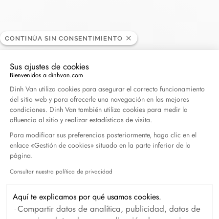
CONTINÚA SIN CONSENTIMIENTO
Daury Joaillier
DISTRIBUIDOR
Sus ajustes de cookies
Bienvenidos a dinhvan.com
Plataforma de Gestión de Consentimiento: Persona
Dinh Van utiliza cookies para asegurar el correcto funcionamiento
11, boulevard de Strasbourg, 83000 Toulon, Francia
del sitio web y para ofrecerle una navegación en las mejores
condiciones. Dinh Van también utiliza cookies para medir la
+33 (0)4 94 91 09 09
afluencia al sitio y realizar estadísticas de visita.
Para modificar sus preferencias posteriormente, haga clic en el
enlace «Gestión de cookies» situado en la parte inferior de la
Obtener itinerario
página.
Consultar nuestra política de privacidad
Axeptio consent
Aquí te explicamos por qué usamos cookies.
Compartir datos de analítica, publicidad, datos de