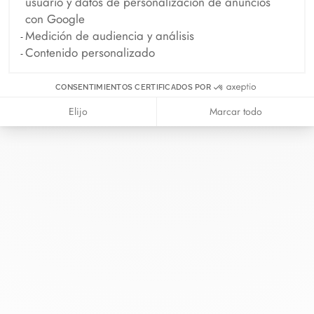
usuario y datos de personalización de anuncios
con Google
Medición de audiencia y análisis
Contenido personalizado
En dinh van llevamos desde 1965
CONSENTIMIENTOS CERTIFICADOS POR
esculpiendo joyas iconoclastas para
Elijo
Marcar todo
que todo el mundo las lleve a
diario.
info@dinhvan.fr
+33 (0)1 42 86 02 66
dinh van
La Maison
Ayuda
Newsletter