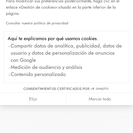
Para modificar sus preferencias posteriormente, haga clic en el
enlace «Gestión de cookies» situado en la parte inferior de la
Obtener itinerario
página.
Consultar nuestra política de privacidad
Servicios
Axeptio consent
Paiement à distance et paiement en 2,3 et 4 fois
Aquí te explicamos por qué usamos cookies.
disponible.
Compartir datos de analítica, publicidad, datos de
usuario y datos de personalización de anuncios
Service parking gratuit au sein du centre commercial
con Google
Parly 2
Medición de audiencia y análisis
Contenido personalizado
CONCIERTE UNA CITA
CONSENTIMIENTOS CERTIFICADOS POR
Elijo
Marcar todo