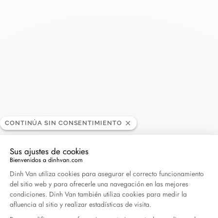
dinh van - Printemps Parly
BOUTIQUE
2
Horarios de apertura
CONTINÚA SIN CONSENTIMIENTO
Centre Commercial Parly 2, 2 Avenue Charles de
Gaulle, 78150 Le Chesnay, Francia
Sus ajustes de cookies
Bienvenidos a dinhvan.com
Plataforma de Gestión de Consentimiento: Persona
Dinh Van utiliza cookies para asegurar el correcto funcionamiento
+33 (0)1 39 54 91 32
del sitio web y para ofrecerle una navegación en las mejores
condiciones. Dinh Van también utiliza cookies para medir la
+33 (0)7 89 55 39 66
afluencia al sitio y realizar estadísticas de visita.