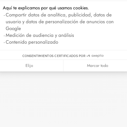
Aquí te explicamos por qué usamos cookies.
Compartir datos de analítica, publicidad, datos de
usuario y datos de personalización de anuncios con
Google
Medición de audiencia y análisis
Contenido personalizado
CONSENTIMIENTOS CERTIFICADOS POR
Elijo
Marcar todo