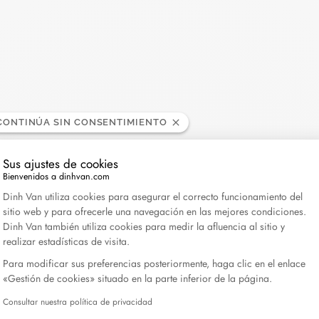
El arte d
CONTINÚA SIN CONSENTIMIENTO
Sus ajustes de cookies
Bienvenidos a dinhvan.com
Plataforma de Gestión de Consentimiento: Personali
Dinh Van utiliza cookies para asegurar el correcto funcionamiento del
sitio web y para ofrecerle una navegación en las mejores condiciones.
Dinh Van también utiliza cookies para medir la afluencia al sitio y
realizar estadísticas de visita.
Para modificar sus preferencias posteriormente, haga clic en el enlace
«Gestión de cookies» situado en la parte inferior de la página.
Consultar nuestra política de privacidad
Axeptio consent