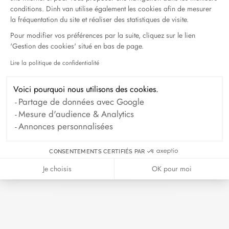
conditions. Dinh van utilise également les cookies afin de mesurer
la fréquentation du site et réaliser des statistiques de visite.
Pour modifier vos préférences par la suite, cliquez sur le lien
'Gestion des cookies' situé en bas de page.
Lire la politique de confidentialité
Axeptio consent
Voici pourquoi nous utilisons des cookies.
Partage de données avec Google
Mesure d'audience & Analytics
Bracelet Maillon Perle petit modèle
Annonces personnalisées
Or jaune
2 650 €
CONSENTEMENTS CERTIFIÉS PAR
Je choisis
OK pour moi