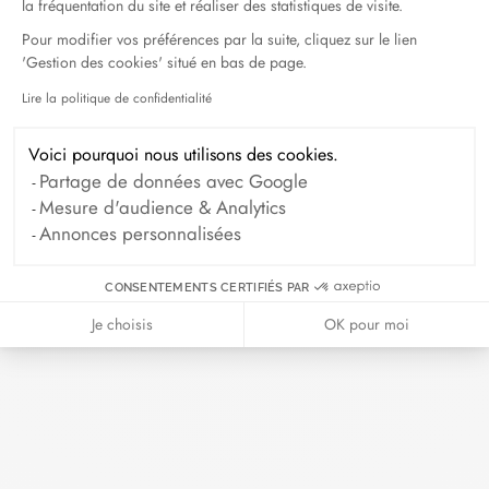
la fréquentation du site et réaliser des statistiques de visite.
Pour modifier vos préférences par la suite, cliquez sur le lien
'Gestion des cookies' situé en bas de page.
Lire la politique de confidentialité
Axeptio consent
Voici pourquoi nous utilisons des cookies.
Partage de données avec Google
Bague d'oreille Maillon Perle
Mesure d'audience & Analytics
Or jaune
Annonces personnalisées
1 950 €
CONSENTEMENTS CERTIFIÉS PAR
Je choisis
OK pour moi